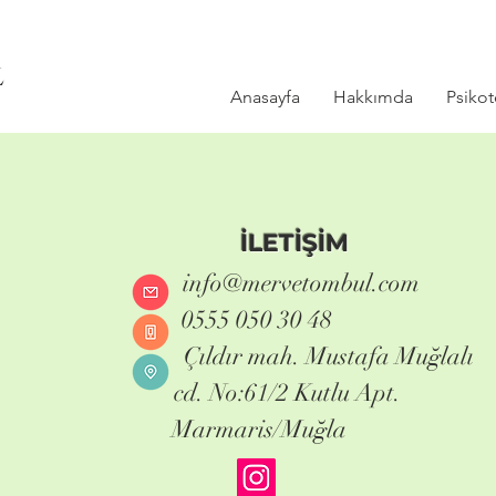
L
Anasayfa
Hakkımda
Psikot
İLETİŞİM
info@mervetombul.com
0555 050 30 48
Çıldır mah. Mustafa Muğlalı
cd. No:61/2 Kutlu Apt.
Marmaris/Muğla