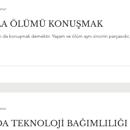
unur
LA ÖLÜMÜ KONUŞMAK
 konuşmak demektir. Yaşam ve ölüm aynı zincirin parçasıdır, tı
unur
 TEKNOLOJİ BAĞIMLILIĞI 