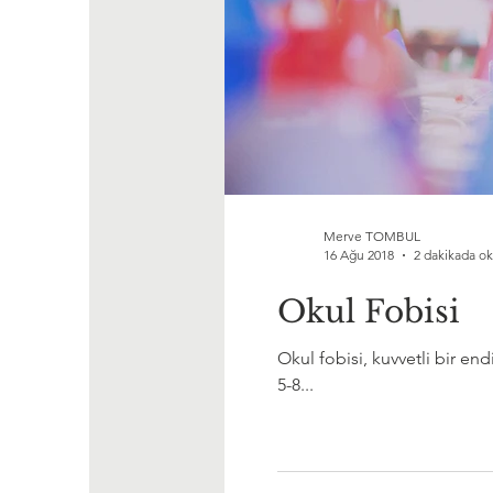
Merve TOMBUL
16 Ağu 2018
2 dakikada o
Okul Fobisi
Okul fobisi, kuvvetli bir e
5-8...